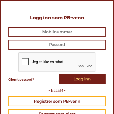
Last ned vår app
INSTALLER NÅ
søk
Logg inn som PB-venn
Meny
PB-venn
PB-Bedrift
0
Velg den PB du vil bestille fra
søk
Tilbud!
Pizza
Digg
Tilbehør
Drikke
Dressing 3 for 79,-
Velg 1
Velg 3
Velg 2
BBQsaus
Velg
Logg inn
Glemt passord?
Allergener: Se etikett
- ELLER -
Bernaisesaus
Velg
Registrer som PB-venn
Allergener: Se etikett