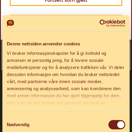
Fortsett som gjest
Chilisaus
Velg
Allergener: Se etikett
Logg inn som PB-bedrift
Hvitløksdressing
Velg
Allergener: Se etikett
Denne nettsiden anvender cookies
Vi bruker informasjonskapsler for å gi innhold og
Kebabdressing
annonser et personlig preg, for å levere sosiale
Velg
Allergener: Se etikett
mediefunksjoner og for å analysere trafikken vår. Vi deler
dessuten informasjon om hvordan du bruker nettstedet
vårt, med partnerne våre innen sosiale medier,
Rød toppingsaus
Velg
annonsering og analysearbeid, som kan kombinere den
Allergener: Se etikett
med annen informasjon du har gjort tilgjengelig for dem,
eller som de har samlet inn gjennom din bruk av
Rømmedressing
tjenestene deres.
Velg
Allergener: Se etikett
Samtykkevalg
Nødvendig