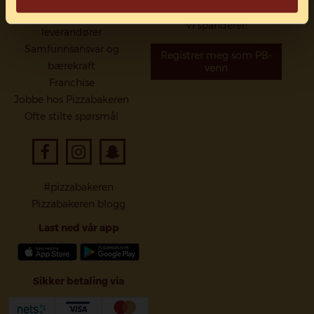
Se hvorfor det lønner seg -
Norske råvarer og lokale
Vi spanderer!
leverandører
Samfunnsansvar og
Registrer meg som PB-
bærekraft
venn
Franchise
Jobbe hos Pizzabakeren
Ofte stilte spørsmål
#pizzabakeren
Pizzabakeren blogg
Last ned vår app
Sikker betaling via