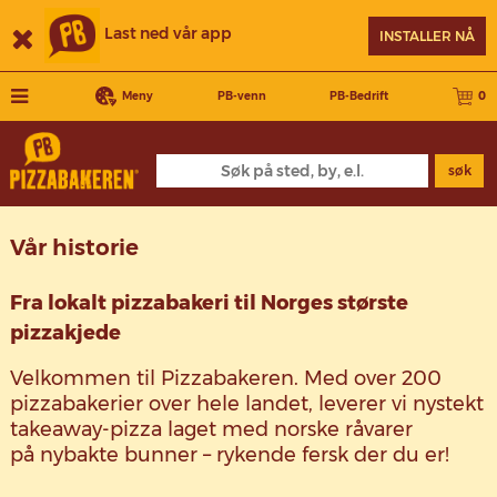
Last ned vår app
INSTALLER NÅ
Meny
PB-venn
PB-Bedrift
0
søk
Vår historie
Fra lokalt pizzabakeri til Norges største
pizzakjede
Velkommen til Pizzabakeren. Med over 200
pizzabakerier over hele landet, leverer vi nystekt
takeaway-pizza laget med norske råvarer
på nybakte bunner – rykende fersk der du er!