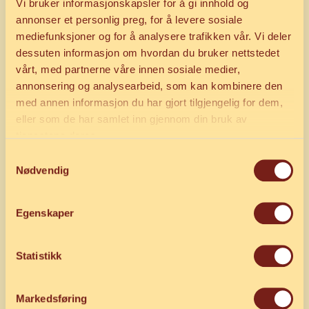
Vi bruker informasjonskapsler for å gi innhold og
Bli
PB-venn
eller
PB-bedrift
og nyt fordelene - Vi
annonser et personlig preg, for å levere sosiale
spanderer! Se hvorfor det lønner seg.
mediefunksjoner og for å analysere trafikken vår. Vi deler
dessuten informasjon om hvordan du bruker nettstedet
På
menyen
finner du over 30 ulike
vårt, med partnerne våre innen sosiale medier,
pizzaer.
Klassikeren vår nr. 4 Pizzabakeren
annonsering og analysearbeid, som kan kombinere den
Spesial har vært en bestselger i over 20 år – og
med annen informasjon du har gjort tilgjengelig for dem,
er fortsatt en storfavoritt blant kundene våre.
eller som de har samlet inn gjennom din bruk av
tjenestene deres.
Samtykkevalg
Nødvendig
Egenskaper
Statistikk
Markedsføring