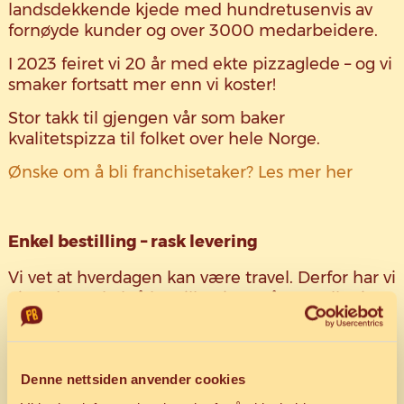
landsdekkende kjede med hundretusenvis av
fornøyde kunder og over 3000 medarbeidere.
I 2023 feiret vi 20 år med ekte pizzaglede – og vi
smaker fortsatt mer enn vi koster!
Stor takk til gjengen vår som baker
kvalitetspizza til folket over hele Norge.
Ønske om å bli franchisetaker? Les mer her
Enkel bestilling – rask levering
Vi vet at hverdagen kan være travel. Derfor har vi
gjort det enkelt å bestille pizza på nett eller i
appen vår.
Velg din favorittpizza, legg inn bestillingen, og
bestem om du vil hente selv eller få den levert
Denne nettsiden anvender cookies
hjem.