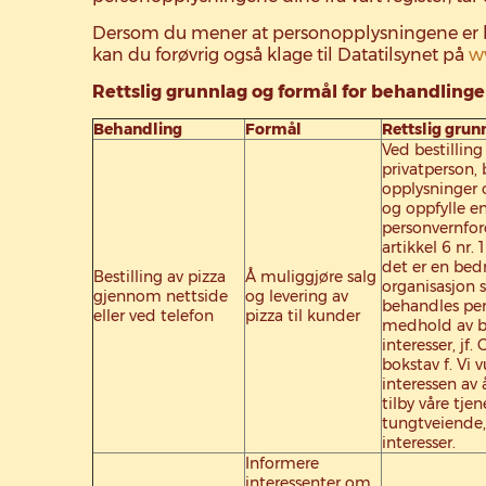
Dersom du mener at personopplysningene er bli
kan du forøvrig også klage til Datatilsynet på
w
Rettslig grunnlag og formål for behandling
Behandling
Formål
Rettslig grun
Ved bestilling
privatperson, 
opplysninger 
og oppfylle en
personvernfo
artikkel 6 nr.
det er en bedri
Bestilling av pizza
Å muliggjøre salg
organisasjon s
gjennom nettside
og levering av
behandles per
eller ved telefon
pizza til kunder
medhold av b
interesser, jf. 
bokstav f. Vi 
interessen av 
tilby våre tje
tungtveiende,
interesser.
Informere
interessenter om