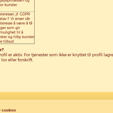
kjøpsprosessen og
for kunder.
teresser, jf. GDPR
stav f. Vi anser vår
teresse å være å få
ger som gir
mulighet til å
ster og tilby kunder
e tilbud.
r?
il er aktiv. For tjenester som ikke er knyttet til profil la
lov eller forskrift.
Om oss
Bli PB-venn
r cookies