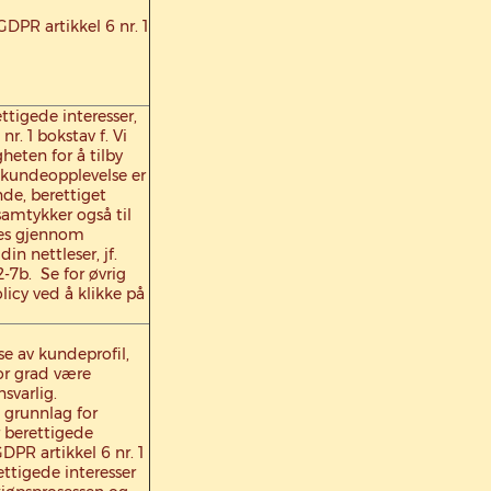
GDPR artikkel 6 nr. 1
ttigede interesser,
 nr. 1 bokstav f. Vi
heten for å tilby
kundeopplevelse er
de, berettiget
samtykker også til
ies gjennom
din nettleser, jf.
-7b. Se for øvrig
licy ved å klikke på
se av kundeprofil,
tor grad være
svarlig.
 grunnlag for
 berettigede
 GDPR artikkel 6 nr. 1
ettigede interesser