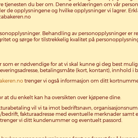
vere tjenesten du ber om. Denne erklæringen om vår perso
er de opplysningene og hvilke opplysninger vi lagrer. Erk
zzabakeren.no
rsonopplysninger. Behandling av personopplysninger er r
egritet og sørge for tilstrekkelig kvalitet på personopplys
er som er nødvendige for at vi skal kunne gi deg best mulig
eringsadresse, betalingsmåte (kort, kontant), innhold i bes
akeren.no
trenger vi også informasjon om ditt kortnumme
or at du enkelt kan ha oversikten over kjøpene dine.
akturabetaling vil vi ta imot bedriftsnavn, organisasjon
n/bedrift, fakturaadresse med eventuelle merknader samt ev
er trenger vi ditt kundenummer og eventuelt passord.