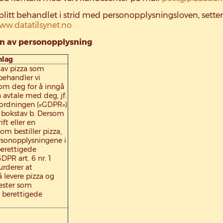
tt behandlet i strid med personopplysningsloven, setter v
ww.datatilsynet.no
en av personopplysning
nlag
 av pizza som
behandler vi
om deg for å inngå
 avtale med deg, jf.
rordningen («GDPR»)
 1 bokstav b. Dersom
ft eller en
om bestiller pizza,
sonopplysningene i
erettigede
GDPR art. 6 nr. 1
vurderer at
å levere pizza og
nester som
 berettigede