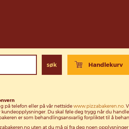
søk
Handlekurv
onvern
ing på telefon eller på vår nettside
www.pizzabakeren.no.
V
av kundeopplysninger. Du skal føle deg trygg når du handle
akeren er som behandlingsansvarlig forpliktet til å beha
zabakeren.no uten at du må gi fra deg noen opplysninger o