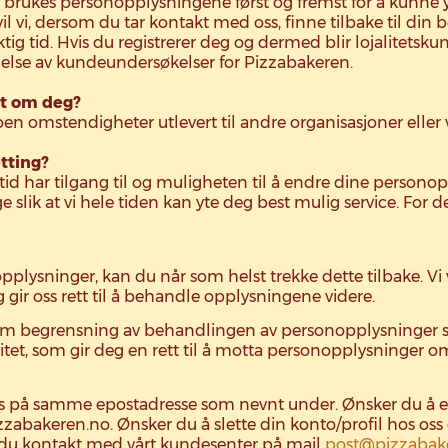
rukes personopplysningene først og fremst for å kunne yt
il vi, dersom du tar kontakt med oss, finne tilbake til din b
riktig tid. Hvis du registrerer deg og dermed blir lojalitetsk
else av kundeundersøkelser for Pizzabakeren.
rt om deg?
oen omstendigheter utlevert til andre organisasjoner eller
etting?
 tid har tilgang til og muligheten til å endre dine personop
slik at vi hele tiden kan yte deg best mulig service. For de
pplysninger, kan du når som helst trekke dette tilbake. Vi
ir oss rett til å behandle opplysningene videre.
om begrensning av behandlingen av personopplysninger som
itet, som gir deg en rett til å motta personopplysninger o
 på samme epostadresse som nevnt under. Ønsker du å endr
izzabakeren.no. Ønsker du å slette din konto/profil hos oss 
ar du kontakt med vårt kundesenter på mail
post@pizzabak