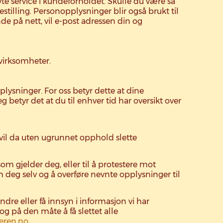
e service i kundeforholdet. Skulle du være så
estilling. Personopplysninger blir også brukt til
unde på nett, vil e-post adressen din og
 virksomheter.
plysninger. For oss betyr dette at dine
g betyr det at du til enhver tid har oversikt over
 vil da uten ugrunnet opphold slette
 gjelder deg, eller til å protestere mot
m deg selv og å overføre nevnte opplysninger til
e eller få innsyn i informasjon vi har
og på den måte å få slettet alle
eren.no