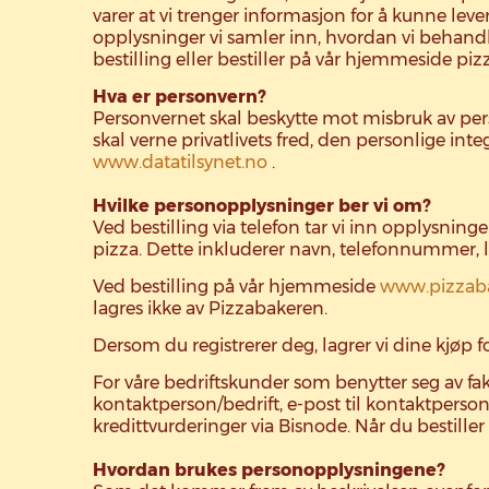
varer at vi trenger informasjon for å kunne le
opplysninger vi samler inn, hvordan vi behandl
bestilling eller bestiller på vår hjemmeside pi
Hva er personvern?
Personvernet skal beskytte mot misbruk av pe
skal verne privatlivets fred, den personlige int
www.datatilsynet.no
.
Hvilke personopplysninger ber vi om?
Ved bestilling via telefon tar vi inn opplysning
pizza. Dette inkluderer navn, telefonnummer, lev
Ved bestilling på vår hjemmeside
www.pizzab
lagres ikke av Pizzabakeren.
Dersom du registrerer deg, lagrer vi dine kjøp f
For våre bedriftskunder som benytter seg av f
kontaktperson/bedrift, e-post til kontaktperso
kredittvurderinger via Bisnode. Når du bestill
Hvordan brukes personopplysningene?