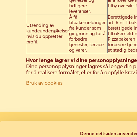
tjenester og
er å forenkle 
tidligere
tilby oversikt 
leveranser.
Å få
Berettigede in
tilbakemeldinger
art. 6 nr. 1 bok
Utsending av
fra kunder som
berettigede in
kundeundersøkelser
gir grunnlag for å
tilbakemeldin
hvis du oppretter
forbedre
Pizzabakeren 
profil.
tjenester, service
forbedre tjene
og varer.
et stadig bedr
Hvor lenge lagrer vi dine personopplysninge
Dine personopplysninger lagres så lenge din prof
for å realisere formålet, eller for å oppfylle krav i 
Bruk av cookies
Pizzabakeren
Kundeservice
Denne nettsiden anvende