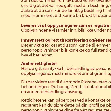
Som det kommer frem av beskrivelsen ovenfor b
uheldig at det var noe galt med din bestilling, v
å sikre at du som kunde får riktig bestilling til 
mobilnummeret ditt kunne bli brukt til utsend
Leverer vi ut opplysningene som er registre
Opplysningene vi samler inn, blir ikke under n
Innsynsrett og rett til korrigering og/eller sl
Det er viktig for oss at du som kunde til enhver
personopplysninger blir korrekte og fullstendige 
hva vi har lagret.
Andre rettigheter
Har du gitt samtykke til behandling av persono
opplysningene, med mindre et annet grunnlag g
Du har videre rett til å anmode Pizzabakeren 
behandlingen. Du har også rett til dataportabil
en annen behandlingsansvarlig.
Rettighetene kan påberopes ved å kontakte oss
registrert kan du gjøre dette på din profil på p
personopplysningene dine fra vårt register, t