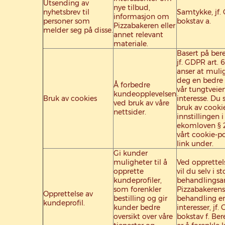
Utsending av
nye tilbud,
nyhetsbrev til
Samtykke, jf. 
informasjon om
personer som
bokstav a.
Pizzabakeren eller
melder seg på disse.
annet relevant
materiale.
Basert på bere
jf. GDPR art. 6
anser at mulig
deg en bedre 
Å forbedre
vår tungtveien
kundeopplevelsen
Bruk av cookies
interesse. Du 
ved bruk av våre
bruk av cook
nettsider.
innstillingen i 
ekomloven § 2
vårt cookie-po
link under.
Gi kunder
muligheter til å
Ved opprettel
opprette
vil du selv i s
kundeprofiler,
behandlingsan
som forenkler
Pizzabakerens
Opprettelse av
bestilling og gir
behandling er
kundeprofil.
kunder bedre
interesser, jf.
oversikt over våre
bokstav f. Ber