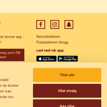
!
#pizzabakeren
et lønner seg -
Pizzabakeren blogg
!
Last ned vår app
 meg som PB-
venn
Sikker betaling via
Tillat alle
osiale
n du bruker
tillat utvalg
som kan
mlet inn
Ikke tillat