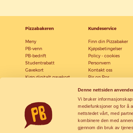
Pizzabakeren
Kundeservice
Meny
Finn din Pizzabaker
PB-venn
Kjøpsbetingelser
PB-bedrift
Policy - cookies
Studentrabatt
Personvern
Gavekort
Kontakt oss
Kjøp digitalt gavekort
Ris og Ros
Konkurransevilkår
Denne nettsiden anvende
Allergener
Intranett/webmail
Vi bruker informasjonskapsl
mediefunksjoner og for å a
nettstedet vårt, med part
kombinere den med annen in
gjennom din bruk av tjene