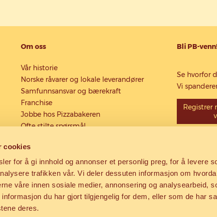
Om oss
Bli PB-venn
Vår historie
Se hvorfor d
Norske råvarer og lokale leverandører
Vi spanderer
Samfunnsansvar og bærekraft
Franchise
Registrer
Jobbe hos Pizzabakeren
Ofte stilte spørsmål
r cookies
er for å gi innhold og annonser et personlig preg, for å levere s
nalysere trafikken vår. Vi deler dessuten informasjon om hvorda
nerne våre innen sosiale medier, annonsering og analysearbeid, 
formasjon du har gjort tilgjengelig for dem, eller som de har sa
stene deres.