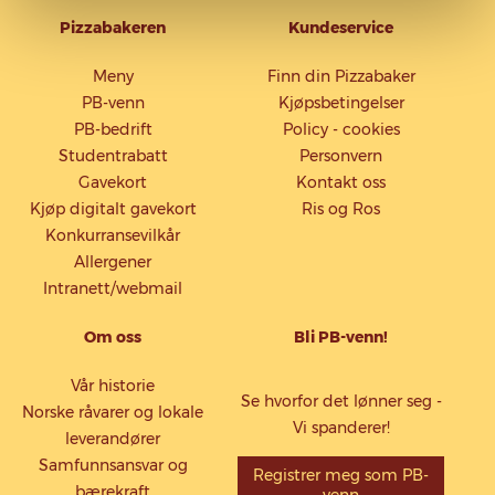
Pizzabakeren
Kundeservice
Meny
Finn din Pizzabaker
PB-venn
Kjøpsbetingelser
PB-bedrift
Policy - cookies
Studentrabatt
Personvern
Gavekort
Kontakt oss
Kjøp digitalt gavekort
Ris og Ros
Konkurransevilkår
Allergener
Intranett/webmail
Om oss
Bli PB-venn!
Vår historie
Se hvorfor det lønner seg -
Norske råvarer og lokale
Vi spanderer!
leverandører
Samfunnsansvar og
Registrer meg som PB-
bærekraft
venn