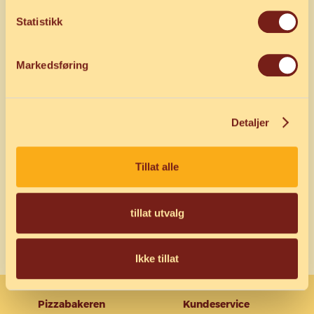
Pizzabakeren Stokke– hos Circle K Stokke.
Statistikk
Oppsummering
Markedsføring
Nyåpnet pizzabakeri hos Circle K Stokke
Bestill takeaway eller levering
Nybakte bunner og ferske norske råvarer
Bli PB-venn eller PB-bedrift for ekstra
Detaljer
fordeler
Finn din lokale Pizzabakeren via søkefeltet -
Tillat alle
legg inn Stokke og bestill i dag!
Bestill pizza
tillat utvalg
Ikke tillat
Pizzabakeren
Kundeservice