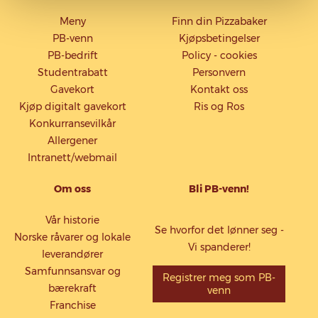
Meny
Finn din Pizzabaker
PB-venn
Kjøpsbetingelser
PB-bedrift
Policy - cookies
Studentrabatt
Personvern
Gavekort
Kontakt oss
Kjøp digitalt gavekort
Ris og Ros
Konkurransevilkår
Allergener
Intranett/webmail
Om oss
Bli PB-venn!
Vår historie
Se hvorfor det lønner seg -
Norske råvarer og lokale
Vi spanderer!
leverandører
Samfunnsansvar og
Registrer meg som PB-
bærekraft
venn
Franchise