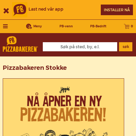
Last ned vår app
INSTALLER NÅ
Meny
PB-venn
PB-Bedrift
0
søk
Pizzabakeren Stokke