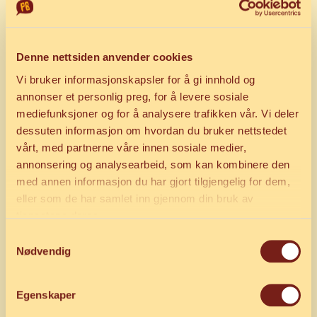
takeaway eller få den levert rykende fersk der du
er!
Denne nettsiden anvender cookies
Bestill pizza på nett eller i app
Vi bruker informasjonskapsler for å gi innhold og
Bestill direkte i PB-appen eller
annonser et personlig preg, for å levere sosiale
på
pizzabakeren.no
mediefunksjoner og for å analysere trafikken vår. Vi deler
Velg henting (takeaway) eller levering
dessuten informasjon om hvordan du bruker nettstedet
Få tilgang til kampanjer og fordeler
vårt, med partnerne våre innen sosiale medier,
som
PB-venn
eller
PB-bedrift
annonsering og analysearbeid, som kan kombinere den
med annen informasjon du har gjort tilgjengelig for dem,
Takeaway fra Circle K Stokke
eller som de har samlet inn gjennom din bruk av
Er du på farten, eller vil du ha med deg pizza
tjenestene deres.
hjem?
Samtykkevalg
Nødvendig
Stikk innom oss på Circle K Stokke – vi gjør klar
pizzaen din mens du fyller tanken!
Egenskaper
Hvor finner du oss?